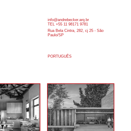
info@andrebecker.arq.br
TEL +55 11 98171 9781
Rua Bela Cintra, 282, cj 25 - São
Paulo/SP
PORTUGUÊS